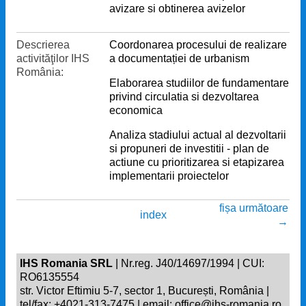
avizare si obtinerea avizelor
Descrierea
Coordonarea procesului de realizare
activităţilor IHS
a documentației de urbanism
România:
Elaborarea studiilor de fundamentare
privind circulatia si dezvoltarea
economica
Analiza stadiului actual al dezvoltarii
si propuneri de investitii - plan de
actiune cu prioritizarea si etapizarea
implementarii proiectelor
fișa următoare
index
→
IHS Romania SRL
| Nr.reg. J40/14697/1994 | CUI:
RO6135554
str. Victor Eftimiu 5-7, sector 1, București, România |
tel/fax: +4021-313-7475 | email: office@ihs-romania.ro