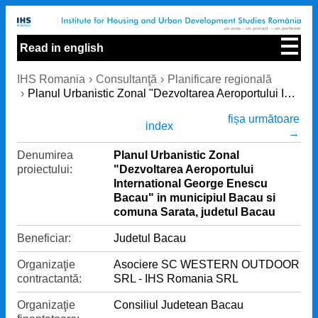
Read in english
IHS Romania
Consultanţă
Planificare regională
Planul Urbanistic Zonal "Dezvoltarea Aeroportului International George Enescu Bacau" in municipiul Bacau si comuna Sarata, judetul Bacau
fișa următoare
index
→
Denumirea
Planul Urbanistic Zonal
proiectului:
"Dezvoltarea Aeroportului
International George Enescu
Bacau" in municipiul Bacau si
comuna Sarata, judetul Bacau
Beneficiar:
Judetul Bacau
Organizaţie
Asociere SC WESTERN OUTDOOR
contractantă:
SRL - IHS Romania SRL
Organizaţie
Consiliul Judetean Bacau