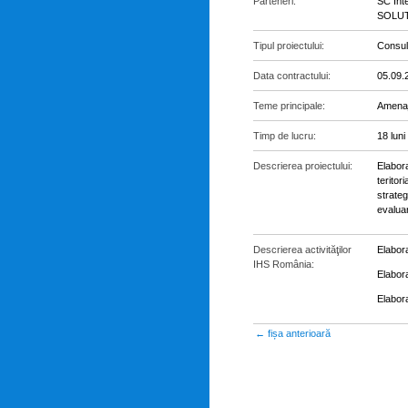
Parteneri:
SC Int
SOLUTI
Tipul proiectului:
Consul
Data contractului:
05.09.
Teme principale:
Amenaja
Timp de lucru:
18 luni
Descrierea proiectului:
Elabora
teritor
strateg
evaluar
Descrierea activităţilor
Elabor
IHS România:
Elabor
Elabor
← fișa anterioară