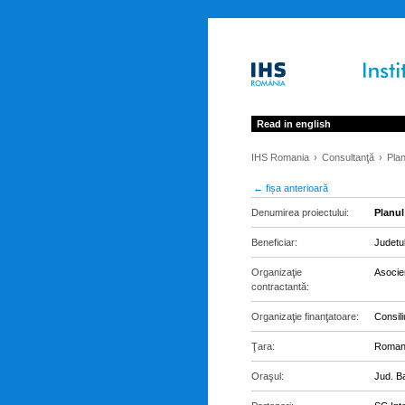
Read in english
IHS Romania
Consultanţă
Plan
← fișa anterioară
Denumirea proiectului:
Planul
Beneficiar:
Judetu
Organizaţie
Asocie
contractantă:
Organizaţie finanţatoare:
Consil
Ţara:
Roman
Oraşul:
Jud. B