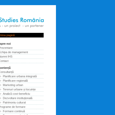
rima pagină
spre noi
Prezentare
Echipa de management
Alumni IHS
Contact
periență
Consultanță
Planificare urbana integrată
Planificare regională
Marketing urban
Terenuri urbane și locuințe
Analiză cost-beneficiu
Dezvoltare instituțională
Patrimoniu cultural
Programe de formare
Formare continuă