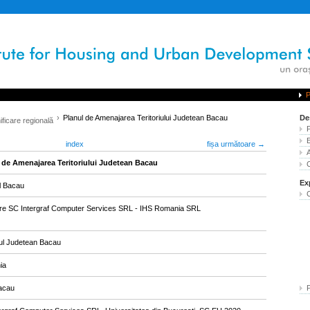
P
Planul de Amenajarea Teritoriului Judetean Bacau
De
ificare regională
index
fișa următoare →
 de Amenajarea Teritoriului Judetean Bacau
Ex
l Bacau
re SC Intergraf Computer Services SRL - IHS Romania SRL
iul Judetean Bacau
ia
acau