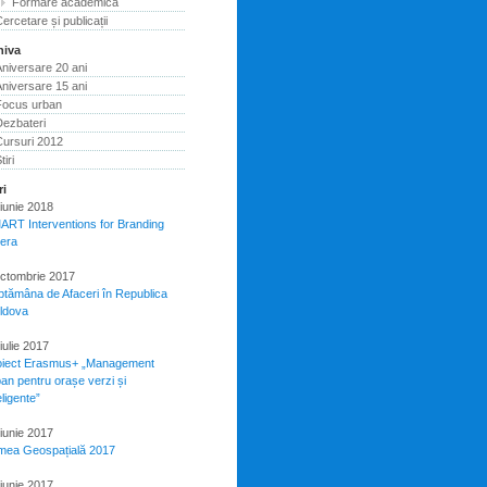
Formare academică
ercetare și publicații
hiva
niversare 20 ani
niversare 15 ani
Focus urban
Dezbateri
Cursuri 2012
tiri
ri
iunie 2018
ART Interventions for Branding
pera
octombrie 2017
ptămâna de Afaceri în Republica
ldova
iulie 2017
oiect Erasmus+ „Management
an pentru orașe verzi și
eligente”
iunie 2017
mea Geospațială 2017
iunie 2017