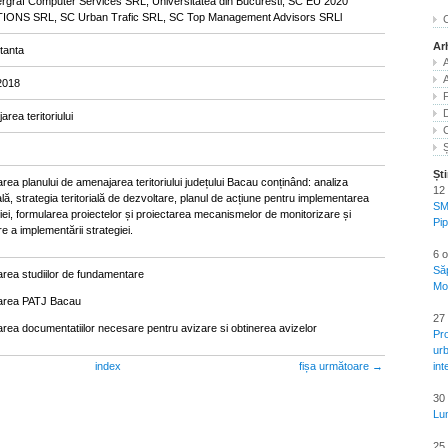
ergraf Computer Services SRL, Universitatea din Bucuresti, SC EU 2020
ONS SRL, SC Urban Trafic SRL, SC Top Management Advisors SRLl
C
Ar
tanta
A
A
2018
rea teritoriului
Ș
Ști
rea planului de amenajarea teritoriului județului Bacau conținând: analiza
12 
ială, strategia teritorială de dezvoltare, planul de acțiune pentru implementarea
SM
iei, formularea proiectelor și proiectarea mecanismelor de monitorizare și
Pi
e a implementării strategiei.
6 
Să
area studiilor de fundamentare
Mo
area PATJ Bacau
27 
area documentatiilor necesare pentru avizare si obtinerea avizelor
Pr
urb
index
fișa următoare →
int
30 
Lu
25 