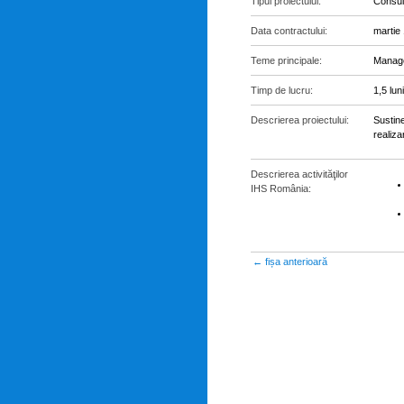
Tipul proiectului:
Consul
Data contractului:
martie
Teme principale:
Manage
Timp de lucru:
1,5 luni
Descrierea proiectului:
Sustine
realiza
Descrierea activităţilor
IHS România:
← fișa anterioară