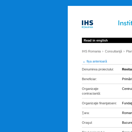
Read in english
IHS Romania
Consultanţă
Plan
← fișa anterioară
Denumirea proiectului:
Revita
Beneficiar:
Primăr
Organizaţie
Centru
contractantă:
Organizaţie finanţatoare:
Fundaţ
Ţara:
Roman
Oraşul:
Bucure