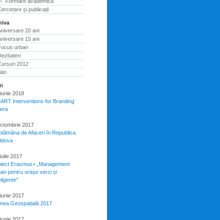
Formare academică
ercetare și publicații
hiva
niversare 20 ani
niversare 15 ani
Focus urban
Dezbateri
Cursuri 2012
tiri
ri
iunie 2018
ART Interventions for Branding
pera
octombrie 2017
ptămâna de Afaceri în Republica
ldova
iulie 2017
oiect Erasmus+ „Management
an pentru orașe verzi și
eligente”
iunie 2017
mea Geospațială 2017
iunie 2017