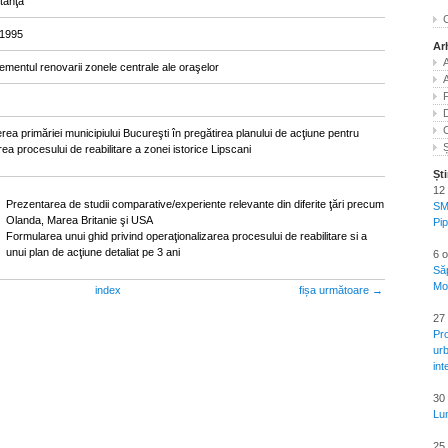
tanţă
C
 1995
Ar
A
mentul renovarii zonele centrale ale oraşelor
A
rea primăriei municipiului Bucureşti în pregătirea planului de acţiune pentru
Ș
rea procesului de reabilitare a zonei istorice Lipscani
Ști
12 
Prezentarea de studii comparative/experiente relevante din diferite ţări precum
SM
Olanda, Marea Britanie şi USA
Pi
Formularea unui ghid privind operaţionalizarea procesului de reabilitare si a
unui plan de acţiune detaliat pe 3 ani
6 
Să
Mo
index
fișa următoare →
27 
Pr
urb
int
30 
Lu
25 