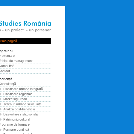
rima pagină
spre noi
Prezentare
Echipa de management
Alumni IHS
Contact
periență
Consultanță
Planificare urbana integrată
Planificare regională
Marketing urban
Terenuri urbane și locuințe
Analiză cost-beneficiu
Dezvoltare instituțională
Patrimoniu cultural
Programe de formare
Formare continuă