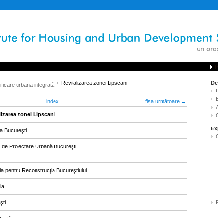
P
Revitalizarea zonei Lipscani
De
ificare urbana integrată
index
fișa următoare →
lizarea zonei Lipscani
Ex
ia Bucureşti
l de Proiectare Urbană Bucureşti
ia pentru Reconstrucţia Bucureştiului
ia
şti