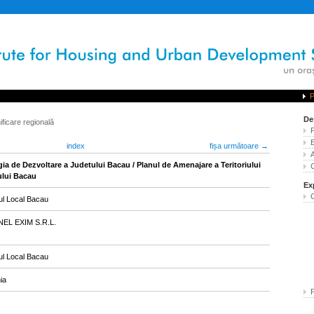
P
Strategia de Dezvoltare a Judetului Bacau / Planul de Amenajare a Teritori
De
ificare regională
index
fișa următoare →
gia de Dezvoltare a Judetului Bacau / Planul de Amenajare a Teritoriului
ului Bacau
Ex
iul Local Bacau
NEL EXIM S.R.L.
iul Local Bacau
ia