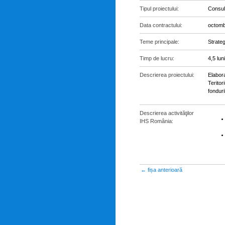
Tipul proiectului:
Consul
Data contractului:
octomb
Teme principale:
Strate
Timp de lucru:
4,5 luni
Descrierea proiectului:
Elabora
Teritor
fonduri
Descrierea activităţilor
IHS România:
← fișa anterioară