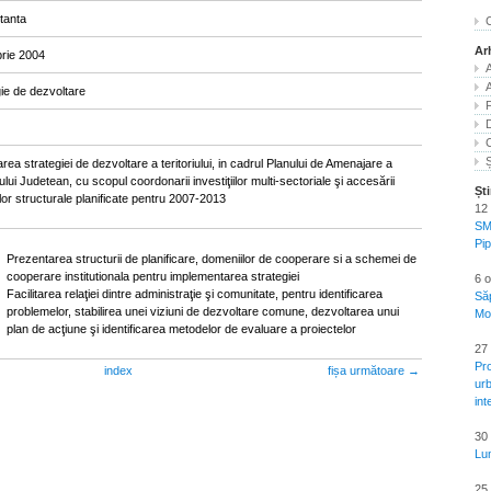
tanta
C
Ar
rie 2004
A
A
gie de dezvoltare
Ș
rea strategiei de dezvoltare a teritoriului, in cadrul Planului de Amenajare a
iului Judetean, cu scopul coordonarii investiţiilor multi-sectoriale şi accesării
Ști
lor structurale planificate pentru 2007-2013
12 
SM
Pi
Prezentarea structurii de planificare, domeniilor de cooperare si a schemei de
cooperare institutionala pentru implementarea strategiei
6 
Facilitarea relaţiei dintre administraţie şi comunitate, pentru identificarea
Să
problemelor, stabilirea unei viziuni de dezvoltare comune, dezvoltarea unui
Mo
plan de acţiune şi identificarea metodelor de evaluare a proiectelor
27 
Pr
index
fișa următoare →
urb
int
30 
Lu
25 