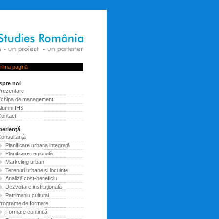
rima pagină
ului Judetului Bacau
spre noi
Prezentare
Echipa de management
Alumni IHS
Contact
periență
Consultanță
Planificare urbana integrată
Planificare regională
Marketing urban
Terenuri urbane și locuințe
Analiză cost-beneficiu
Dezvoltare instituțională
Patrimoniu cultural
Programe de formare
Formare continuă