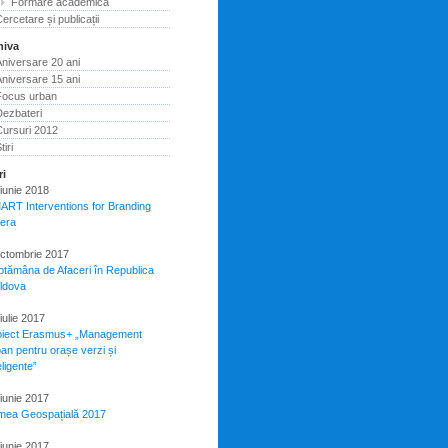
Formare academică
ercetare și publicații
hiva
niversare 20 ani
niversare 15 ani
Focus urban
Dezbateri
Cursuri 2012
tiri
ri
iunie 2018
ART Interventions for Branding
pera
octombrie 2017
ptămâna de Afaceri în Republica
ldova
iulie 2017
oiect Erasmus+ „Management
an pentru orașe verzi și
eligente”
iunie 2017
mea Geospațială 2017
iunie 2017