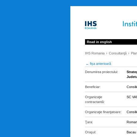
Read in english
IHS Romania
Consultanţă
Plan
← fișa anterioară
Denumirea proiectului:
Strate
Judet
Beneficiar:
Consil
Organizaţie
SC VA
contractantă:
Organizaţie finanţatoare:
Consil
Ţara:
Roman
Oraşul:
Bacau