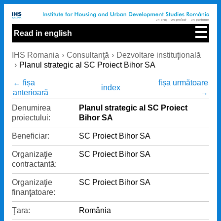
Read in english
IHS Romania
Consultanţă
Dezvoltare instituţională
Planul strategic al SC Proiect Bihor SA
← fișa
fișa următoare
index
anterioară
→
Denumirea
Planul strategic al SC Proiect
proiectului:
Bihor SA
Beneficiar:
SC Proiect Bihor SA
Organizaţie
SC Proiect Bihor SA
contractantă:
Organizaţie
SC Proiect Bihor SA
finanţatoare:
Ţara:
România